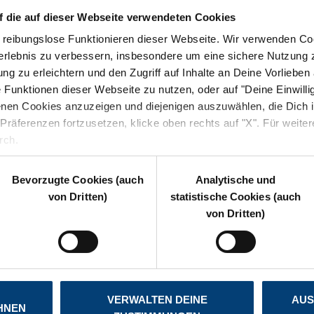
PRIVATKUNDEN
f die auf dieser Webseite verwendeten Cookies
TECHNOLOGIEN
s reibungslose Funktionieren dieser Webseite. Wir verwenden C
FAQ
ferlebnis zu verbessern, insbesondere um eine sichere Nutzung z
g zu erleichtern und den Zugriff auf Inhalte an Deine Vorlieben 
KONTAKTE
 Funktionen dieser Webseite zu nutzen, oder auf "Deine Einwilli
KLEINUNTERNEHMEN
nen Cookies anzuzeigen und diejenigen auszuwählen, die Dich i
räferenzen fortzusetzen, klicke oben rechts auf "X". Für weitere
TECHNOLOGIEN
rch.
FAQ
KONTAKTE
Bevorzugte Cookies (auch
Analytische und
LÖSUNGEN
von Dritten)
statistische Cookies (auch
von Dritten)
CLOUD
VIRTUELLES RECHENZENTRUM
DAS ZUHAUSE IHRER DATEN
CYBER SECURITY
VERWALTEN DEINE
AUS
HNEN
SMART WORKING