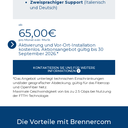
Zweisprachiger Support
(Italienisch
und Deutsch)
ab
65,00€
pro Monat exkl. MwSt.
Aktivierung und Vor-Ort-Installation
kostenlos. Aktionsangebot gültig bis 30
September 2026.*
KONTAKTIEREN SIE UNS FÜR WEITERE
INFORMATIONEN
*Das Angebot unterliegt technischen Einschränkungen
und/oder geografischer Abdeckung, gültig für das Fibercop
und OpenFiber Netz.
Maximale Geschwindigkeit von bis zu 2.5 Gbps bei Nutzung
der FTTH-Technologie.
Die Vorteile mit Brennercom