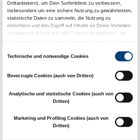
Drittanbietern), um Dein Surferlebnis zu verbessern,
insbesondere um eine sichere Nutzung zu gewährleisten,
ab
65,00€
statistische Daten zu sammeln, die Nutzung zu
erleichtern und den Zugriff auf Inhalte an Deine Vorlieben
pro Monat exkl. MwSt.
Aktivierung und Vor-Ort-Installation
anzupassen. Klicke auf "alle Cookies akzeptieren", um
kostenlos. Aktionsangebot gültig bis 30
die Funktionen dieser Webseite zu nutzen, oder auf
September 2026.*
"Deine Einwilligungen verwalten", um die Beschreibung
Einwilligungsauswahl
der verschiedenen Cookies anzuzeigen und diejenigen
Technische und notwendige Cookies
KONTAKTIEREN SIE UNS FÜR WEITERE
INFORMATIONEN
auszuwählen, die Dich interessieren. Um die Navigation
*Das Angebot unterliegt technischen Einschränkungen
ohne Angabe von Präferenzen fortzusetzen, klicke oben
und/oder geografischer Abdeckung, gültig für das Fibercop
Bevorzugte Cookies (auch von Dritten)
rechts auf "X". Für weitere Informationen lese bitte
und OpenFiber Netz.
Maximale Geschwindigkeit von bis zu 2.5 Gbps bei Nutzung
unsere
Cookie-Richtlinie
durch.
der FTTH-Technologie.
Analytische und statistische Cookies (auch von
Dritten)
Marketing und Profiling Cookies (auch von
Dritten)