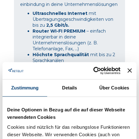
einbindung in deine Unternehmenslösungen
Ultraschnelles Internet
mit
Übertragungsgeschwindigkeiten von
bis zu
2,5 Gbit/s.
Router WI-FI PREMIUM
– einfach
integrierbar in deine
Unternehmenslösungen (z. B.
Telefonanlage, Fax, ...)
Höchste Sprachqualität
mit bis zu 2
Sprachkanälen
Unbegrenztes Gesprächsvolumen
in
das italischen Fest- und Mobilfunknetz
200 kostenlose Minuten
New
nach
Österreich und Deutschland
**
Zustimmung
Details
Über Cookies
Option:
1000 Minuten
New
nach
Österreich und Deutschland
**
Professionelle Vor-Ort-Installation durch
lokale Partnerunternehmen
Deine Optionen in Bezug auf die auf dieser Webseite
Zweisprachiger Kundenservice
in
verwendeten Cookies
Italienisch und Deutsch – immer an
deiner Seite.
Cookies sind nützlich für das reibungslose Funktionieren
dieser Webseite. Wir verwenden Cookies (auch von
**für jede Sprachleitung