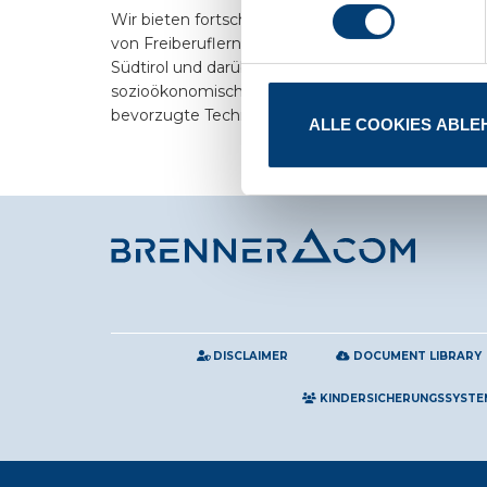
Wir bieten fortschrittliche Kommunikationslösu
von Freiberuflern bis hin zu großen Unternehme
Südtirol und darüber hinaus. Unser Ziel ist es, der
sozioökonomische und digitale Entwicklung unse
bevorzugte Technologiepartner.
ALLE COOKIES ABLE
DISCLAIMER
DOCUMENT LIBRARY
KINDERSICHERUNGSSYSTE