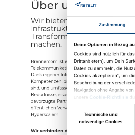
Über uns
Wir bieten moderne technol
Zustimmung
Infrastrukturen, die die digita
Transformation ermöglichen
machen.
Deine Optionen in Bezug au
Cookies sind nützlich für da
Drittanbietern), um Dein Sur
Brennercom ist eine Marke von Retelit, einem d
Telekommunikationsanbieter in Italien mit Schw
Daten zu sammeln, die Nutzun
Dank eigener Infrastrukturen und Plattformen, spez
Cookies akzeptieren", um die
Kompetenzen, die nahtlos in ein Ökosystem strate
Beschreibung der verschiede
sind, und umfassender Kenntnis der lokalen Geg
Navigation ohne Angabe von P
Bedürfnisse, insbesondere in Südtirol und dem Tre
unsere
Cookie-Richtlinie
du
bevorzugte Partner für die digitale Transformat
Einwilligungsauswahl
öffentlichen Verwaltungen, alternativen Teleko
Hyperscalern.
Technische und
notwendige Cookies
Wir verbinden dich mit der ganzen Welt und