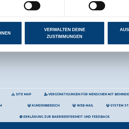
ngen für jedes Unternehmen,
n im gesamten Trentino-
 Motor für die
rer Region zu sein und der
VERWALTEN DEINE
AUS
HNEN
ZUSTIMMUNGEN
SITE MAP
VERGÜNSTIGUNGEN FÜR MENSCHEN MIT BEHIND
M
KUNDENBEREICH
WEB MAIL
SYSTEM S
ERKLÄRUNG ZUR BARRIEREFREIHEIT UND FEEDBACK