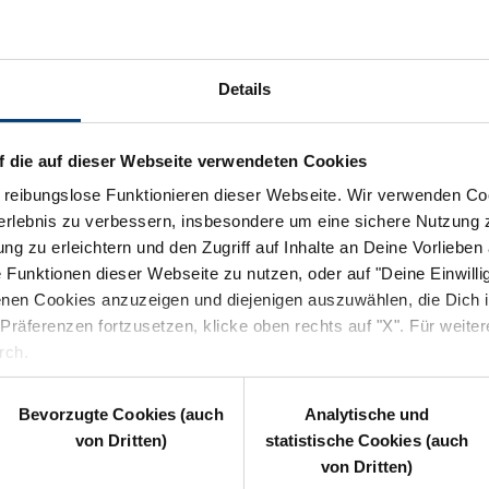
ogische
Details
le
 und zugänglich
f die auf dieser Webseite verwendeten Cookies
s reibungslose Funktionieren dieser Webseite. Wir verwenden C
ferlebnis zu verbessern, insbesondere um eine sichere Nutzung z
er führenden
erpunkt auf dem B2B-Markt.
g zu erleichtern und den Zugriff auf Inhalte an Deine Vorlieben 
ialisierter interner
 Funktionen dieser Webseite zu nutzen, oder auf "Deine Einwilli
gischer Partner integriert
nen Cookies anzuzeigen und diejenigen auszuwählen, die Dich i
ebenheiten und spezifischen
räferenzen fortzusetzen, klicke oben rechts auf "X". Für weitere
ntino, ist Retelit heute der
rch.
ion von Unternehmen,
mmunikationsanbietern und
Bevorzugte Cookies (auch
Analytische und
von Dritten)
statistische Cookies (auch
von Dritten)
 sprechen deine Sprache