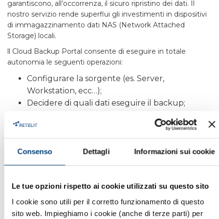
garantiscono, all’occorrenza, il sicuro ripristino dei dati. Il
nostro servizio rende superflui gli investimenti in dispositivi
di immagazzinamento dati NAS (Network Attached
Storage) locali.
ll Cloud Backup Portal consente di eseguire in totale
autonomia le seguenti operazioni:
Configurare la sorgente (es. Server,
Workstation, ecc…);
Decidere di quali dati eseguire il backup;
Impostare il periodo di conservazione dei dati
(retention);
Decidere quando far partire il backup
(scheduling);
Consenso
Dettagli
Informazioni sui cookie
Estrarre dei report sull’andamento dei backup;
Controllare l’occupazione dello spazio storage;
Le tue opzioni rispetto ai cookie utilizzati su questo sito
Decidere se crittografare o meno i backup.
I cookie sono utili per il corretto funzionamento di questo
sito web. Impieghiamo i cookie (anche di terze parti) per