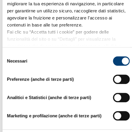
migliorare la tua esperienza di navigazione, in particolare
per garantirne un utilizzo sicuro, raccogliere dati statistici,
agevolare la fruizione e personalizzare l’accesso ai
contenuti in base alle tue preferenze.
Fai clic su “Accetta tutti i cookie” per godere delle
funzionalità del sito o su “Dettagli” per visualizzare la
descrizione dei diversi cookie e selezionare quelli di tuo
interesse.
Selezione
Per proseguire la navigazione senza esprimere preferenze,
Necessari
del
clicca sulla “X” in alto a destra. Per maggiori informazioni ti
consenso
invitiamo a leggere la nostra
Informativa Cookie
.
Preferenze (anche di terze parti)
Analitici e Statistici (anche di terze parti)
Marketing e profilazione (anche di terze parti)